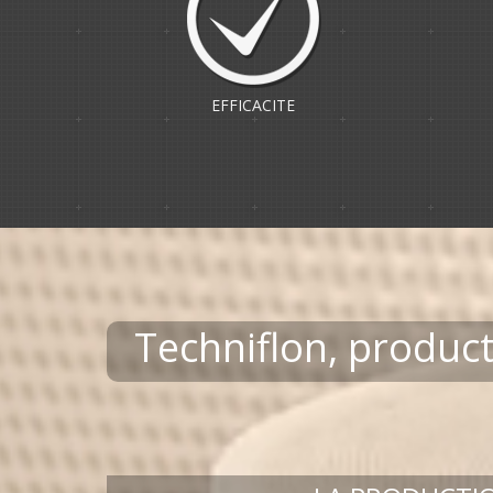
EFFICACITE
Techniflon, produc