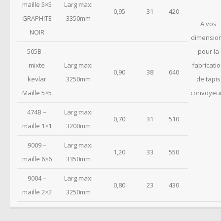
maille 5×5
Larg maxi
0,95
31
420
GRAPHITE
3350mm
A vos
NOIR
dimensio
505B
–
pour la
mixte
Larg maxi
fabricati
0,90
38
640
kevlar
3250mm
de tapis
Maille 5×5
convoyeu
474B
–
Larg maxi
0,70
31
510
maille 1×1
3200mm
9009
–
Larg maxi
1,20
33
550
maille 6×6
3350mm
9004
–
Larg maxi
0,80
23
430
maille 2×2
3250mm