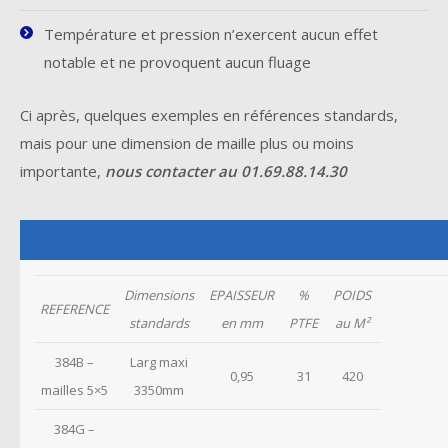
Température et pression n’exercent aucun effet
notable et ne provoquent aucun fluage
Ci après, quelques exemples en références standards,
mais pour une dimension de maille plus ou moins
importante,
nous contacter au 01.69.88.14.30
Dimensions
EPAISSEUR
%
POIDS
REFERENCE
standards
en mm
PTFE
au M²
384B
–
Larg maxi
0,95
31
420
mailles 5×5
3350mm
384G
–