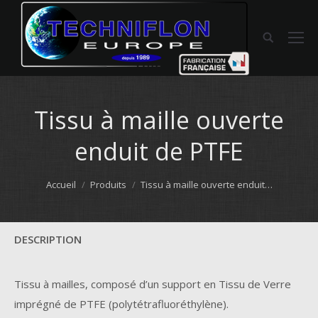
Tissu à maille ouverte
enduit de PTFE
Vous êtes ici :
Accueil
Produits
Tissu à maille ouverte enduit…
DESCRIPTION
Tissu à mailles, composé d’un support en Tissu de Verre
imprégné de PTFE (polytétrafluoréthylène).